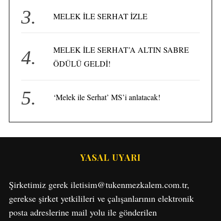
MELEK İLE SERHAT İZLE
MELEK İLE SERHAT’A ALTIN SABRE
ÖDÜLÜ GELDİ!
‘Melek ile Serhat’ MS’i anlatacak!
S
YASAL UYARI
e
a
Şirketimiz gerek iletisim@tukenmezkalem.com.tr,
r
c
gerekse şirket yetkilileri ve çalışanlarının elektronik
h
posta adreslerine mail yolu ile gönderilen
f