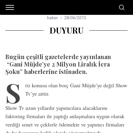
haber
28/06/2013
DUYURU
Bugün çeşitli gazetelerde yayınlanan
“Gani Müjde’ye 2 Milyon Liralık İcra
Şoku” haberlerine istinaden,
S
öz konusu olan borç Gani Müjde’ye değil Show
Tv’ye aittir.
Show Tv uzun yıllardır yapımcılara alacaklarını
faktoring firmaları ile yaptığı anlaşmalara uygun olarak
verdiği senet ve çeklerle ödemekte ve yapımcı firmaları
da bu borcunun kefili olarak göstermekteydi.