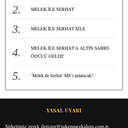
MELEK İLE SERHAT
MELEK İLE SERHAT İZLE
MELEK İLE SERHAT’A ALTIN SABRE
ÖDÜLÜ GELDİ!
‘Melek ile Serhat’ MS’i anlatacak!
YASAL UYARI
Şirketimiz gerek iletisim@tukenmezkalem.com.tr,