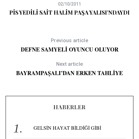
S
02/10/2011
e
PİS YEDİLİ SAİT HALİM PAŞA YALISI’NDAYDI
a
r
c
h
Previous article
f
DEFNE SAMYELİ OYUNCU OLUYOR
o
r
:
Next article
BAYRAMPAŞALI’DAN ERKEN TAHLİYE
HABERLER
GELSİN HAYAT BİLDİĞİ GİBİ