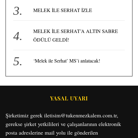
MELEK İLE SERHAT İZLE
MELEK İLE SERHAT’A ALTIN SABRE
ÖDÜLÜ GELDİ!
‘Melek ile Serhat’ MS’i anlatacak!
S
YASAL UYARI
e
a
Şirketimiz gerek iletisim@tukenmezkalem.com.tr,
r
c
gerekse şirket yetkilileri ve çalışanlarının elektronik
h
posta adreslerine mail yolu ile gönderilen
f