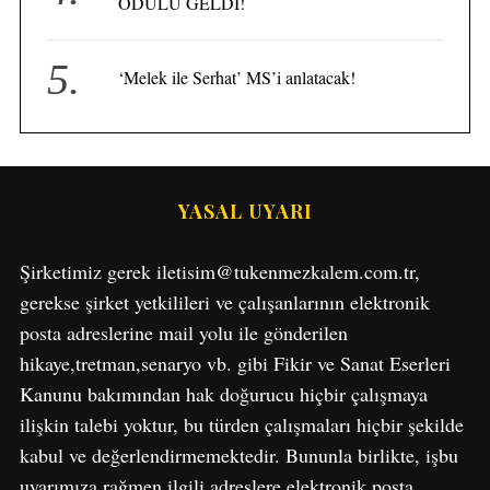
ÖDÜLÜ GELDİ!
e
a
r
‘Melek ile Serhat’ MS’i anlatacak!
c
h
f
o
r
YASAL UYARI
:
Şirketimiz gerek iletisim@tukenmezkalem.com.tr,
gerekse şirket yetkilileri ve çalışanlarının elektronik
posta adreslerine mail yolu ile gönderilen
hikaye,tretman,senaryo vb. gibi Fikir ve Sanat Eserleri
Kanunu bakımından hak doğurucu hiçbir çalışmaya
ilişkin talebi yoktur, bu türden çalışmaları hiçbir şekilde
kabul ve değerlendirmemektedir. Bununla birlikte, işbu
uyarımıza rağmen ilgili adreslere elektronik posta