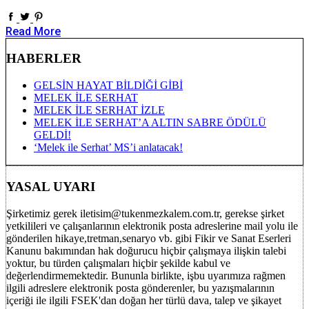
Read More
HABERLER
GELSİN HAYAT BİLDİĞİ GİBİ
MELEK İLE SERHAT
MELEK İLE SERHAT İZLE
MELEK İLE SERHAT’A ALTIN SABRE ÖDÜLÜ
GELDİ!
‘Melek ile Serhat’ MS’i anlatacak!
YASAL UYARI
Şirketimiz gerek iletisim@tukenmezkalem.com.tr, gerekse şirket
yetkilileri ve çalışanlarının elektronik posta adreslerine mail yolu ile
gönderilen hikaye,tretman,senaryo vb. gibi Fikir ve Sanat Eserleri
Kanunu bakımından hak doğurucu hiçbir çalışmaya ilişkin talebi
yoktur, bu türden çalışmaları hiçbir şekilde kabul ve
değerlendirmemektedir. Bununla birlikte, işbu uyarımıza rağmen
ilgili adreslere elektronik posta gönderenler, bu yazışmalarının
içeriği ile ilgili FSEK'dan doğan her türlü dava, talep ve şikayet