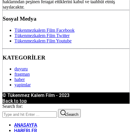
haklarından peşinen feragat ettiklerini kabul ve taahhüt etmiş
sayılacaktır.
Sosyal Medya
Tükenmezkalem Film Facebook
Tükenmezkalem Film Twitter
Tükenmezkalem Film Youtube
KATEGORİLER
duyuru
fragman
haber
yapimlar
© Tükenmez Kalem Film - 2023
Back to top
Search for:
Search
ANASAYFA
HABERLER