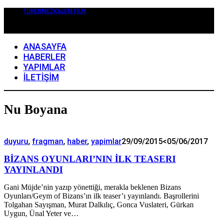
TÜKENMEZKALEM FİLM
ANASAYFA
HABERLER
YAPIMLAR
İLETİŞİM
Nu Boyana
duyuru
,
fragman
,
haber
,
yapimlar
29/09/2015
<05/06/2017
BİZANS OYUNLARI’NIN İLK TEASERI
YAYINLANDI
Gani Müjde’nin yazıp yönettiği, merakla beklenen Bizans
Oyunları/Geym of Bizans’ın ilk teaser’ı yayınlandı. Başrollerini
Tolgahan Sayışman, Murat Dalkılıç, Gonca Vuslateri, Gürkan
Uygun, Ünal Yeter ve…