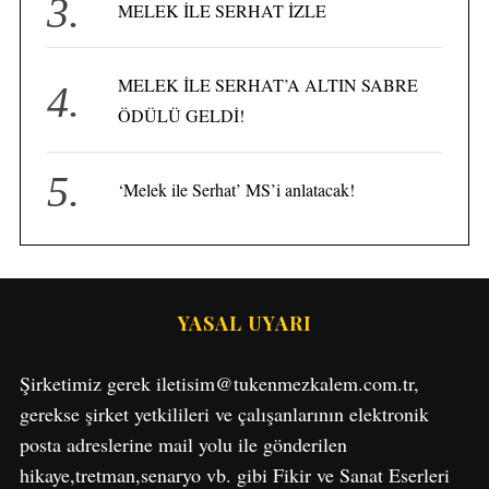
MELEK İLE SERHAT İZLE
MELEK İLE SERHAT’A ALTIN SABRE
ÖDÜLÜ GELDİ!
‘Melek ile Serhat’ MS’i anlatacak!
YASAL UYARI
S
e
a
Şirketimiz gerek iletisim@tukenmezkalem.com.tr,
r
gerekse şirket yetkilileri ve çalışanlarının elektronik
c
posta adreslerine mail yolu ile gönderilen
h
f
hikaye,tretman,senaryo vb. gibi Fikir ve Sanat Eserleri