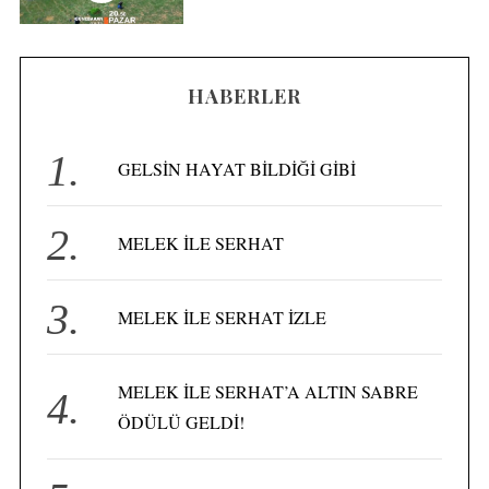
HABERLER
S
GELSİN HAYAT BİLDİĞİ GİBİ
e
a
r
MELEK İLE SERHAT
c
h
f
MELEK İLE SERHAT İZLE
o
r
:
MELEK İLE SERHAT’A ALTIN SABRE
ÖDÜLÜ GELDİ!