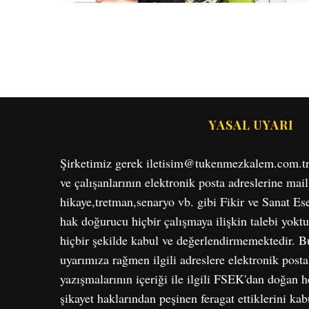
YASAL UYARI
Şirketimiz gerek iletisim@tukenmezkalem.com.tr, g
ve çalışanlarının elektronik posta adreslerine mail
hikaye,tretman,senaryo vb. gibi Fikir ve Sanat E
hak doğurucu hiçbir çalışmaya ilişkin talebi yoktu
hiçbir şekilde kabul ve değerlendirmemektedir. Bu
uyarımıza rağmen ilgili adreslere elektronik post
yazışmalarının içeriği ile ilgili FSEK'dan doğan he
şikayet haklarından peşinen feragat ettiklerini ka