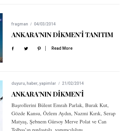
fragman
04/03/2014
ANKARA’NIN DİKMEN’İ TANITIM
Read More
duyuru
,
haber
,
yapimlar
21/02/2014
ANKARA’NIN DİKMEN’İ
Başrollerini Bülent Emrah Parlak, Burak Kut,
Gözde Kansu, Özlem Aydın, Nazmi Kırık, Serap
Matyaş, Şebnem Gürsoy Merve Polat ve Can
Tolbaş’ın paylaştığı, yapımcılığını