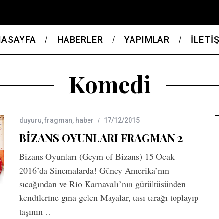
NASAYFA
HABERLER
YAPIMLAR
İLETİ
Komedi
duyuru
,
fragman
,
haber
17/12/2015
BİZANS OYUNLARI FRAGMAN 2
Bizans Oyunları (Geym of Bizans) 15 Ocak
2016’da Sinemalarda! Güney Amerika’nın
sıcağından ve Rio Karnavalı’nın gürültüsünden
kendilerine gına gelen Mayalar, tası tarağı toplayıp
taşının…