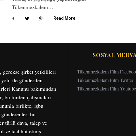
Tükenmezkalem…
Read More
SOSYAL MEDY
erekse şirket yetkilileri
Tükenmezkalem Film Facebo
 yolu ile gönderilen
Tükenmezkalem Film Twitter
serleri Kanunu bakımından
Tükenmezkalem Film Youtube
r, bu türden çalışmaları
nunla birlikte, işbu
a gönderenler, bu
r türlü dava, talep ve
bul ve taahhüt etmiş