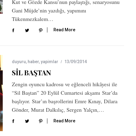
Kut ve Gözde Kansu’nun paylaştığı, senaryosunu
Gani Müjde’nin yazdığı, yapımını
Tükenmezkalem…
Read More
duyuru
,
haber
,
yapimlar
13/09/2014
SİL BAŞTAN
Zengin oyuncu kadrosu ve eğlenceli hikâyesi ile
“Sil Baştan” 20 Eylül Cumartesi akşamı Star’da
başlıyor. Star’ın başrollerini Emre Kınay, Dilara
Gönder, Murat Dalkılıç, Sergen Yalçın,…
Read More