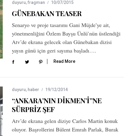
duyuru
,
fragman
10/07/2015
GÜNEBAKAN TEASER
Senaryo ve proje tasarımı Gani Müjde’ye ait,
yönetmenliğini Özlem Bayşu Ünlü’nün üstlendiği
Atv’de ekrana gelecek olan Günebakan dizisi
yayın günü için geri sayıma başladı….
Read More
duyuru
,
haber
19/12/2014
“ANKARA’NIN DİKMEN’İ”NE
SÜRPRİZ ŞEF
Atv’de ekrana gelen diziye Carlos Martin konuk
oluyor. Başrollerini Bülent Emrah Parlak, Burak