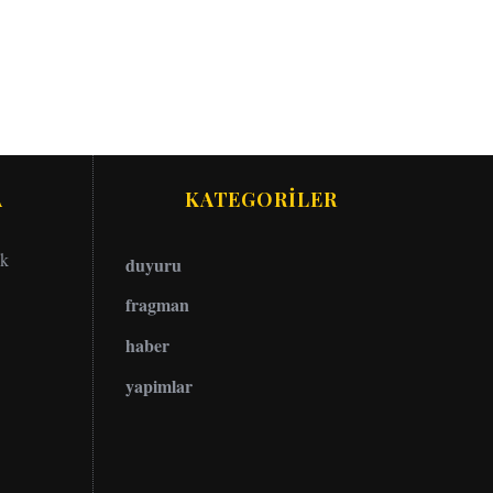
A
KATEGORİLER
ok
duyuru
fragman
haber
yapimlar