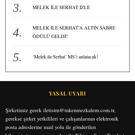
MELEK İLE SERHAT İZLE
S
e
a
MELEK İLE SERHAT’A ALTIN SABRE
r
ÖDÜLÜ GELDİ!
c
h
f
‘Melek ile Serhat’ MS’i anlatacak!
o
r
:
YASAL UYARI
Şirketimiz gerek iletisim@tukenmezkalem.com.tr,
gerekse şirket yetkilileri ve çalışanlarının elektronik
posta adreslerine mail yolu ile gönderilen