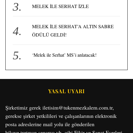
MELEK İLE SERHAT İZLE
MELEK İLE SERHAT’A ALTIN SABRE
ÖDÜLÜ GELDİ!
‘Melek ile Serhat’ MS’i anlatacak!
S
YASAL UYARI
e
a
Şirketimiz gerek iletisim@tukenmezkalem.com.tr,
r
gerekse şirket yetkilileri ve çalışanlarının elektronik
c
h
posta adreslerine mail yolu ile gönderilen
f
hikaye,tretman,senaryo vb. gibi Fikir ve Sanat Eserleri