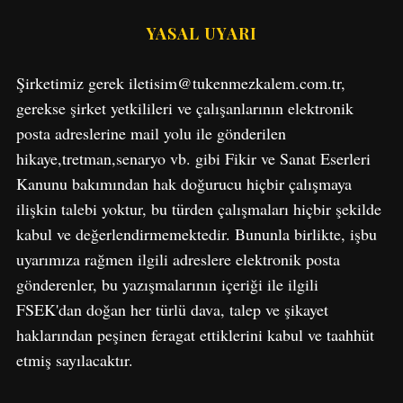
YASAL UYARI
Şirketimiz gerek iletisim@tukenmezkalem.com.tr,
gerekse şirket yetkilileri ve çalışanlarının elektronik
posta adreslerine mail yolu ile gönderilen
hikaye,tretman,senaryo vb. gibi Fikir ve Sanat Eserleri
S
Kanunu bakımından hak doğurucu hiçbir çalışmaya
e
ilişkin talebi yoktur, bu türden çalışmaları hiçbir şekilde
a
r
kabul ve değerlendirmemektedir. Bununla birlikte, işbu
c
uyarımıza rağmen ilgili adreslere elektronik posta
h
gönderenler, bu yazışmalarının içeriği ile ilgili
f
FSEK'dan doğan her türlü dava, talep ve şikayet
o
r
haklarından peşinen feragat ettiklerini kabul ve taahhüt
:
etmiş sayılacaktır.