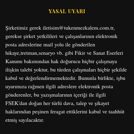
YASAL UYARI
Şirketimiz gerek iletisim@tukenmezkalem.com.tr,
gerekse şirket yetkilileri ve çalışanlarının elektronik
posta adreslerine mail yolu ile gönderilen
hikaye,tretman,senaryo vb. gibi Fikir ve Sanat Eserleri
S
Kanunu bakımından hak doğurucu hiçbir çalışmaya
e
ilişkin talebi yoktur, bu türden çalışmaları hiçbir şekilde
a
r
kabul ve değerlendirmemektedir. Bununla birlikte, işbu
c
uyarımıza rağmen ilgili adreslere elektronik posta
h
gönderenler, bu yazışmalarının içeriği ile ilgili
f
FSEK'dan doğan her türlü dava, talep ve şikayet
o
r
haklarından peşinen feragat ettiklerini kabul ve taahhüt
:
etmiş sayılacaktır.