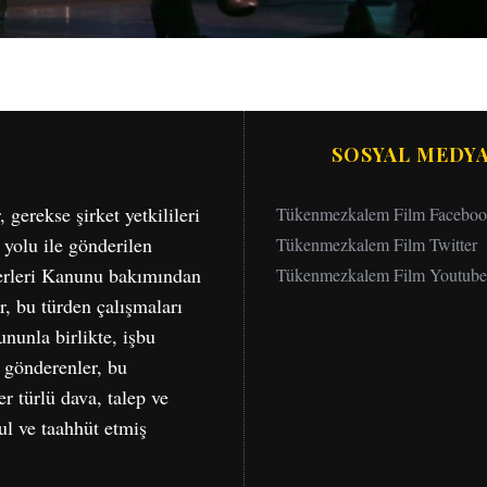
SOSYAL MEDY
erekse şirket yetkilileri
Tükenmezkalem Film Facebo
 yolu ile gönderilen
Tükenmezkalem Film Twitter
serleri Kanunu bakımından
Tükenmezkalem Film Youtube
r, bu türden çalışmaları
nunla birlikte, işbu
a gönderenler, bu
r türlü dava, talep ve
bul ve taahhüt etmiş