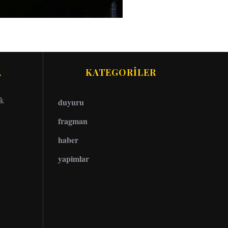
A
KATEGORİLER
ok
duyuru
fragman
haber
yapimlar