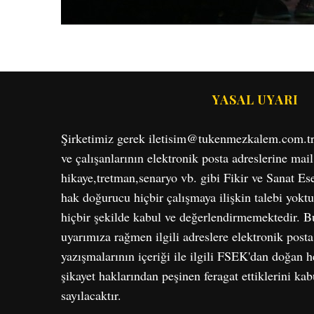
YASAL UYARI
Şirketimiz gerek iletisim@tukenmezkalem.com.tr, g
ve çalışanlarının elektronik posta adreslerine mail
hikaye,tretman,senaryo vb. gibi Fikir ve Sanat E
hak doğurucu hiçbir çalışmaya ilişkin talebi yoktu
hiçbir şekilde kabul ve değerlendirmemektedir. Bu
uyarımıza rağmen ilgili adreslere elektronik post
yazışmalarının içeriği ile ilgili FSEK'dan doğan he
şikayet haklarından peşinen feragat ettiklerini ka
sayılacaktır.