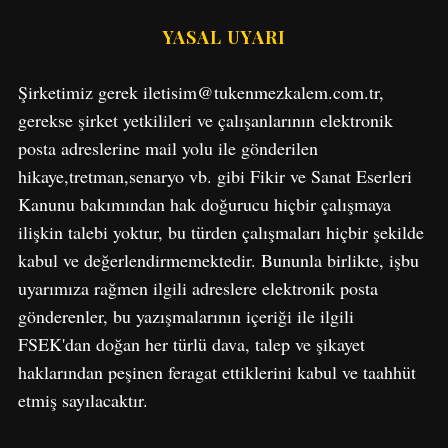
YASAL UYARI
Şirketimiz gerek iletisim@tukenmezkalem.com.tr,
gerekse şirket yetkilileri ve çalışanlarının elektronik
posta adreslerine mail yolu ile gönderilen
hikaye,tretman,senaryo vb. gibi Fikir ve Sanat Eserleri
S
Kanunu bakımından hak doğurucu hiçbir çalışmaya
e
ilişkin talebi yoktur, bu türden çalışmaları hiçbir şekilde
a
r
kabul ve değerlendirmemektedir. Bununla birlikte, işbu
c
uyarımıza rağmen ilgili adreslere elektronik posta
h
gönderenler, bu yazışmalarının içeriği ile ilgili
f
FSEK'dan doğan her türlü dava, talep ve şikayet
o
r
haklarından peşinen feragat ettiklerini kabul ve taahhüt
:
etmiş sayılacaktır.