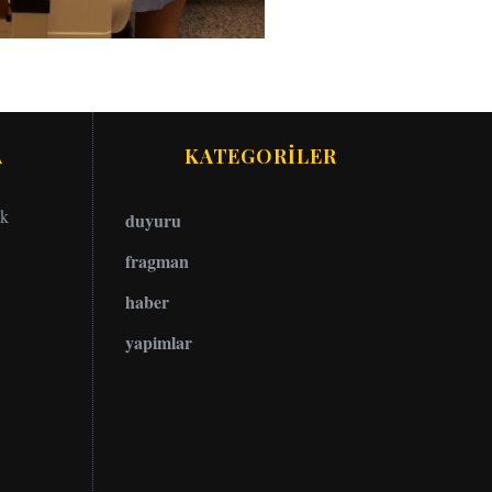
A
KATEGORİLER
ok
duyuru
fragman
haber
yapimlar