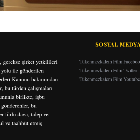
SOSYAL MEDY
erekse şirket yetkilileri
Tükenmezkalem Film Facebo
 yolu ile gönderilen
Tükenmezkalem Film Twitter
serleri Kanunu bakımından
Tükenmezkalem Film Youtube
r, bu türden çalışmaları
nunla birlikte, işbu
a gönderenler, bu
r türlü dava, talep ve
bul ve taahhüt etmiş