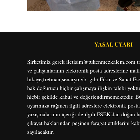
YASAL UYARI
Şirketimiz gerek iletisim@tukenmezkalem.com.tr, g
ve çalışanlarının elektronik posta adreslerine mail
hikaye,tretman,senaryo vb. gibi Fikir ve Sanat E
hak doğurucu hiçbir çalışmaya ilişkin talebi yoktu
hiçbir şekilde kabul ve değerlendirmemektedir. Bu
uyarımıza rağmen ilgili adreslere elektronik post
yazışmalarının içeriği ile ilgili FSEK'dan doğan he
şikayet haklarından peşinen feragat ettiklerini ka
sayılacaktır.