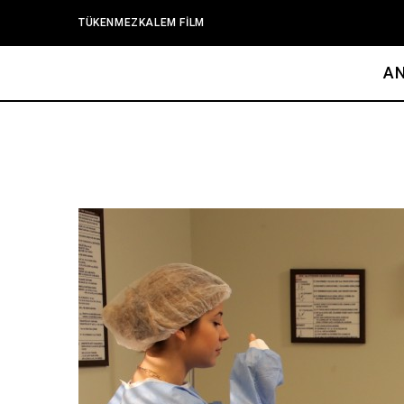
TÜKENMEZKALEM FİLM
A