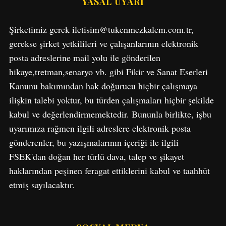
YASAL UYARI
Şirketimiz gerek iletisim@tukenmezkalem.com.tr,
gerekse şirket yetkilileri ve çalışanlarının elektronik
posta adreslerine mail yolu ile gönderilen
hikaye,tretman,senaryo vb. gibi Fikir ve Sanat Eserleri
Kanunu bakımından hak doğurucu hiçbir çalışmaya
S
e
ilişkin talebi yoktur, bu türden çalışmaları hiçbir şekilde
a
kabul ve değerlendirmemektedir. Bununla birlikte, işbu
r
uyarımıza rağmen ilgili adreslere elektronik posta
c
gönderenler, bu yazışmalarının içeriği ile ilgili
h
f
FSEK'dan doğan her türlü dava, talep ve şikayet
o
haklarından peşinen feragat ettiklerini kabul ve taahhüt
r
etmiş sayılacaktır.
: