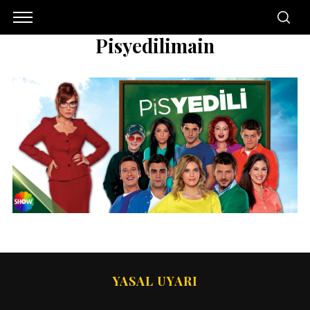
Pisyedilimain
YASAL UYARI