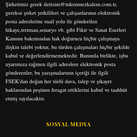
Şirketimiz gerek iletisim@tukenmezkalem.com.tr,
gerekse şirket yetkilileri ve çalışanlarının elektronik
posta adreslerine mail yolu ile gönderilen
hikaye,tretman,senaryo vb. gibi Fikir ve Sanat Eserleri
Kanunu bakımından hak doğurucu hiçbir çalışmaya
ilişkin talebi yoktur, bu türden çalışmaları hiçbir şekilde
S
e
kabul ve değerlendirmemektedir. Bununla birlikte, işbu
a
uyarımıza rağmen ilgili adreslere elektronik posta
r
gönderenler, bu yazışmalarının içeriği ile ilgili
c
FSEK'dan doğan her türlü dava, talep ve şikayet
h
f
haklarından peşinen feragat ettiklerini kabul ve taahhüt
o
etmiş sayılacaktır.
r
:
SOSYAL MEDYA